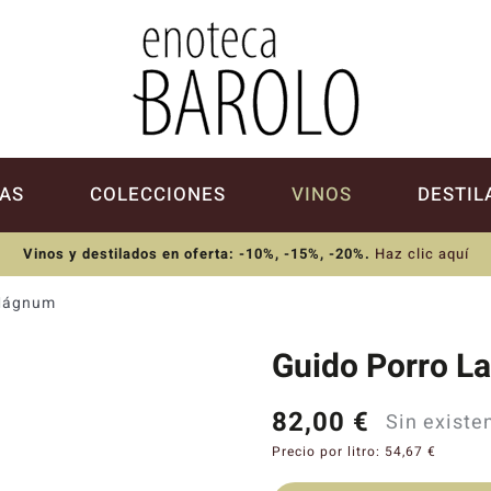
AS
COLECCIONES
VINOS
DESTIL
Vinos y destilados en oferta: -10%, -15%, -20%
.
Haz clic aquí
 Mágnum
Guido Porro L
82,00
€
Sin existe
Precio por litro:
54,67
€