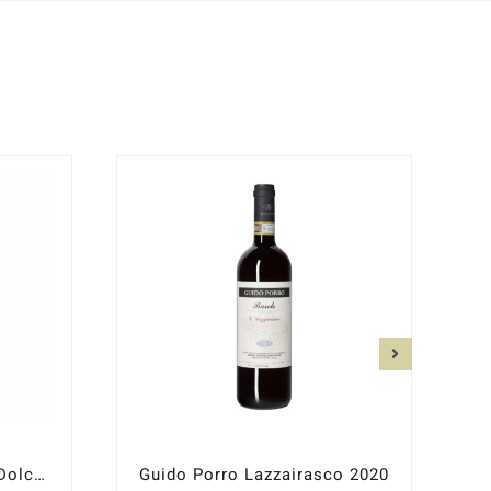
Guido Porro Vigna Pari Dolcetto d´Alba 2024
Guido Porro Lazzairasco 2020