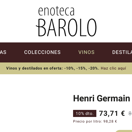
AS
COLECCIONES
VINOS
DESTIL
Vinos y destilados en oferta: -10%, -15%, -20%
.
Haz clic aquí
Henri Germain
73,71
€
8
10% dto.
Precio por litro:
98,28
€