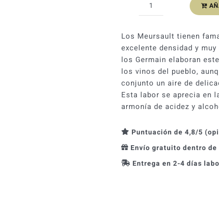
AÑ
Henri
Germain
Meursault
Los Meursault tienen fam
2023
excelente densidad y muy l
cantidad
los Germain elaboran este 
los vinos del pueblo, aun
conjunto un aire de delicad
Esta labor se aprecia en l
armonía de acidez y alco
Puntuación de 4,8/5 (op
Envío gratuito dentro de
Entrega en 2-4 días lab