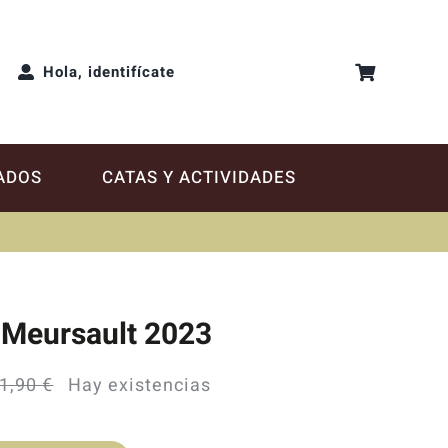
Hola, identifícate
ADOS
CATAS Y ACTIVIDADES
 Meursault 2023
1,90
€
Hay existencias
El
El
precio
precio