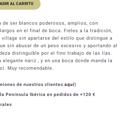
ADIR AL CARRITO
original
actual
era:
es:
a de ser blancos poderosos, amplios, con
81,90 €.
73,71 €.
argos en el final de boca. Fieles a la tradición,
village sin apartarse del estilo que distingue a
que sin abusar de un peso excesivo y aportando al
eza distinguible por el fino trabajo de las lías.
a elegante nariz , y en una boca donde manda la
hol. Muy recomendable.
iniones de nuestros clientes
aquí
)
 la Península Ibérica en pedidos de +120 €
orales