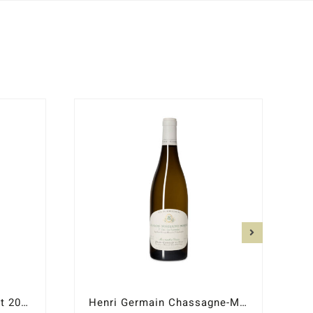
Henri Germain Meursault 2022
Henri Germain Chassagne-Montrachet 1er. Cru Morgeot Les Fairendes 2022