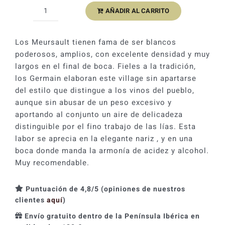
original
actual
AÑADIR AL CARRITO
Henri
era:
es:
Germain
81,49 €.
73,34 €.
Meursault
Los Meursault tienen fama de ser blancos
2022
poderosos, amplios, con excelente densidad y muy
cantidad
largos en el final de boca. Fieles a la tradición,
los Germain elaboran este village sin apartarse
del estilo que distingue a los vinos del pueblo,
aunque sin abusar de un peso excesivo y
aportando al conjunto un aire de delicadeza
distinguible por el fino trabajo de las lías. Esta
labor se aprecia en la elegante nariz , y en una
boca donde manda la armonía de acidez y alcohol.
Muy recomendable.
Puntuación de 4,8/5 (opiniones de nuestros
clientes
aquí
)
Envío gratuito dentro de la Península Ibérica en