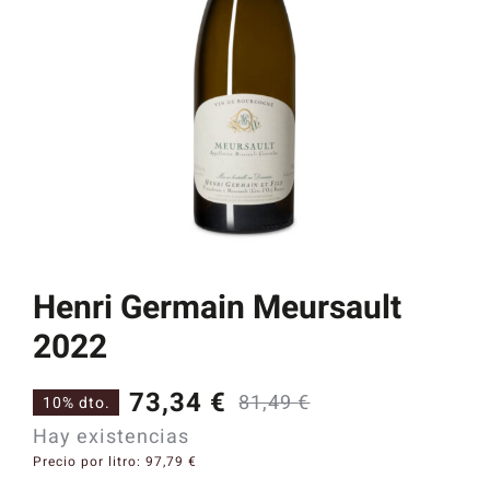
Catas y Actividades
Henri Germain Meursault
2022
73,34
€
81,49
€
10% dto.
El
El
Hay existencias
precio
precio
Precio por litro:
97,79
€