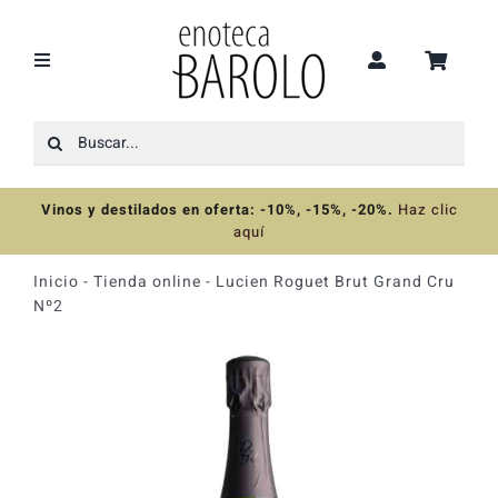
Saltar
al
contenido
Toggle
Navigation
Buscar:
Recomendaciones
Vinos y destilados en oferta: -10%, -15%, -20%
.
Haz clic
Ofertas
aquí
Inicio
-
Tienda online
-
Lucien Roguet Brut Grand Cru
Colecciones
Nº2
Vinos
Destilados