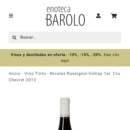
Saltar
al
contenido
Toggle
Navigation
Buscar:
Recomendaciones
Vinos y destilados en oferta: -10%, -15%, -20%
.
Haz clic
Ofertas
aquí
Inicio
-
Vino Tinto
-
Nicolas Rossignol Volnay 1er. Cru
Colecciones
Chevret 2013
Vinos
Destilados