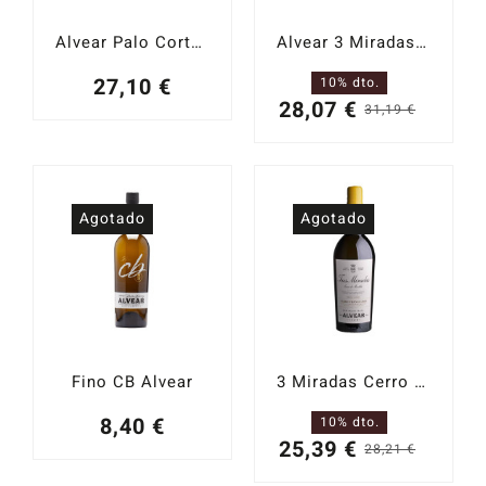
Alvear Palo Cortado Nº7
Alvear 3 Miradas Viña de Antoñín 2020
27,10
€
10% dto.
28,07
€
31,19
€
El
El
precio
precio
origina
actual
era:
es:
Agotado
Agotado
31,19 
28,07 
Fino CB Alvear
3 Miradas Cerro Franco 2019
8,40
€
10% dto.
25,39
€
28,21
€
El
El