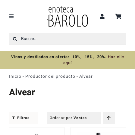
Saltar
al
contenido
Toggle
Navigation
Buscar:
Recomendaciones
Vinos y destilados en oferta: -10%, -15%, -20%
.
Haz clic
Ofertas
aquí
Inicio
-
Productor del producto
-
Alvear
Colecciones
Alvear
Vinos
Filtros
Ordenar por
Ventas
Destilados