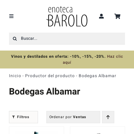
Saltar
al
contenido
Toggle
Navigation
Buscar:
Recomendaciones
Vinos y destilados en oferta: -10%, -15%, -20%
.
Haz clic
Ofertas
aquí
Inicio
-
Productor del producto
-
Bodegas Albamar
Colecciones
Bodegas Albamar
Vinos
Filtros
Ordenar por
Ventas
Destilados