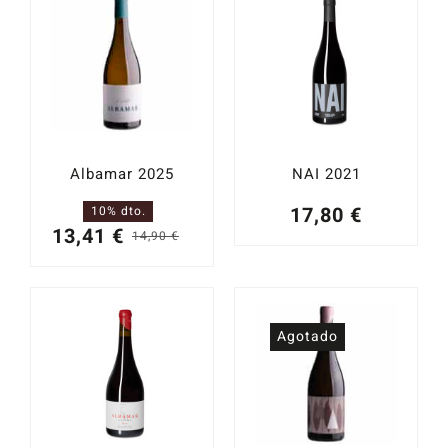
Catas y Actividades
Albamar 2025
NAI 2021
17,80
€
10% dto.
13,41
€
14,90
€
El
El
precio
precio
original
actual
era:
es:
Agotado
14,90 €.
13,41 €.