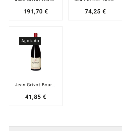
191,70
€
74,25
€
Agotado
Jean Grivot Bourgogne 2017
41,85
€