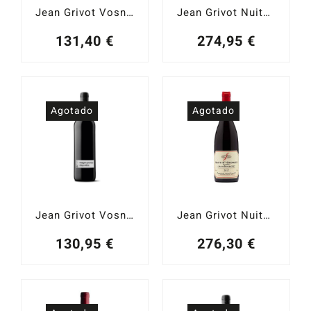
Jean Grivot Vosne-Romanée Bossières 2020
Jean Grivot Nuits Saint Georges 1er Cru Aux Boudots 2021
131,40
€
274,95
€
Agotado
Agotado
Jean Grivot Vosne-Romanée Bossières 2021
Jean Grivot Nuits-Saint-Georges 1er. Cru Aux Boudots 2020
130,95
€
276,30
€