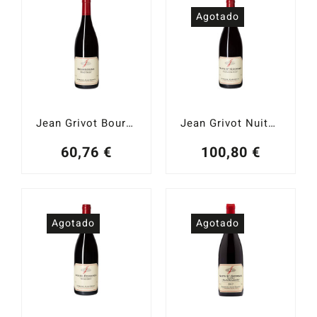
Catas y Actividades
Agotado
Jean Grivot Bourgogne 2021
Jean Grivot Nuits Saint Georges 1er Cru Les Charmois 2020
60,76
€
100,80
€
Agotado
Agotado