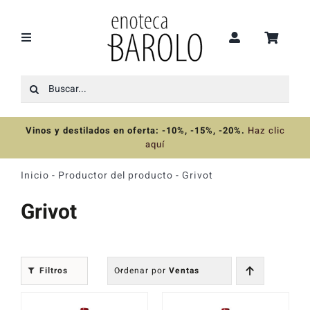
Saltar
al
contenido
Toggle
Navigation
Buscar:
Recomendaciones
Vinos y destilados en oferta: -10%, -15%, -20%
.
Haz clic
Ofertas
aquí
Inicio
-
Productor del producto
-
Grivot
Colecciones
Grivot
Vinos
Filtros
Ordenar por
Ventas
Destilados