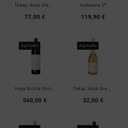
Tokaji Aszú Oremus 6 Puttonyos 2013
Valbuena 5º
77,00
€
119,90
€
Agotado
Agotado
Vega Sicilia Único Reserva Especial (2010, 2011 y 2012)
Tokaji Aszú Oremus 3 Puttonyos 2015
560,00
€
32,00
€