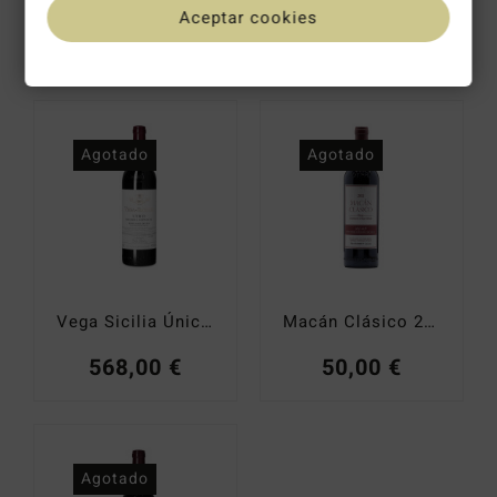
Aceptar cookies
405,00
€
56,99
€
Agotado
Agotado
Vega Sicilia Único Reserva Especial año 2025 (2011, 2012, 2013)
Macán Clásico 2020
568,00
€
50,00
€
Agotado