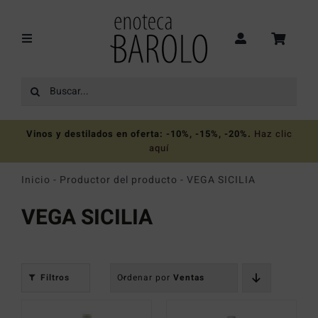
Saltar
al
contenido
Toggle
Navigation
Buscar:
Recomendaciones
Vinos y destilados en oferta: -10%, -15%, -20%
.
Haz clic
Ofertas
aquí
Inicio
-
Productor del producto
-
VEGA SICILIA
Colecciones
VEGA SICILIA
Vinos
Filtros
Ordenar por
Ventas
Destilados