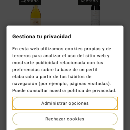
Agotado
Agotado
Gestiona tu privacidad
Tokaji Aszú Oremus 5 Puttonyos 2013
Vega Sicilia Único Reserva Especial año 2023 (2009, 2011, 2012)
En esta web utilizamos cookies propias y de
54,99
€
510,00
€
terceros para analizar el uso del sitio web y
mostrarte publicidad relacionada con tus
preferencias sobre la base de un perfil
elaborado a partir de tus hábitos de
navegación (por ejemplo, páginas visitadas).
Agotado
Agotado
Puede consultar nuestra política de privacidad.
Administrar opciones
Rechazar cookies
Vega Sicilia Único 2013
Tokaji Aszú Oremus 5 Puttonyos 2014