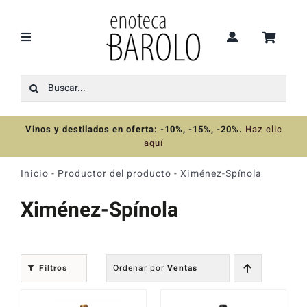
Saltar
al
contenido
Toggle
Navigation
Buscar:
Recomendaciones
Vinos y destilados en oferta: -10%, -15%, -20%
.
Haz clic
Ofertas
aquí
Inicio
-
Productor del producto
-
Ximénez-Spínola
Colecciones
Ximénez-Spínola
Vinos
Filtros
Ordenar por
Ventas
Destilados