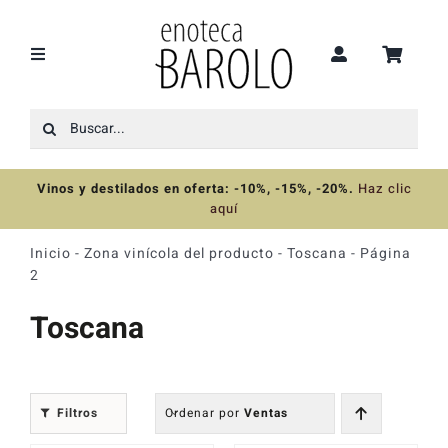
Saltar
al
contenido
Toggle
Navigation
Buscar:
Recomendaciones
Vinos y destilados en oferta: -10%, -15%, -20%
.
Haz clic
Ofertas
aquí
Inicio
-
Zona vinícola del producto
-
Toscana
-
Página
Colecciones
2
Toscana
Vinos
Destilados
Filtros
Ordenar por
Ventas