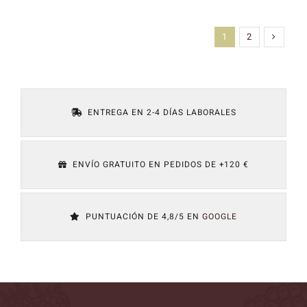
precio
precio
precio
precio
original
actual
origina
actual
era:
es:
era:
es:
1
2
26,10 €.
22,18 €.
14,80 
12,58 
ENTREGA EN 2-4 DÍAS LABORALES
ENVÍO GRATUITO EN PEDIDOS DE +120 €
PUNTUACIÓN DE 4,8/5 EN
GOOGLE