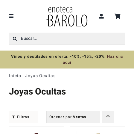
Saltar
al
contenido
Toggle
Navigation
Buscar:
Recomendaciones
Vinos y destilados en oferta: -10%, -15%, -20%
.
Haz clic
Ofertas
aquí
Inicio
-
Joyas Ocultas
Colecciones
Joyas Ocultas
Vinos
Filtros
Ordenar por
Ventas
Destilados