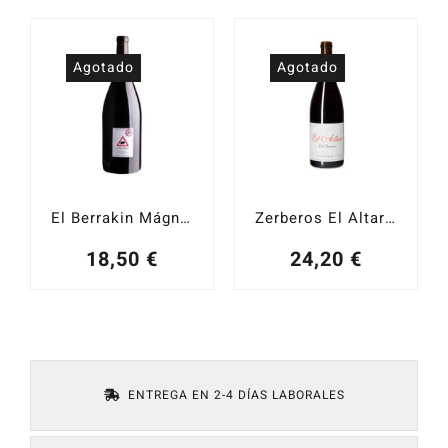
precio
precio
original
actual
era:
es:
Agotado
Agotado
7,90 €.
7,11 €.
El Berrakin Mágnum 2022
Zerberos El Altar 2018
18,50
€
24,20
€
ENTREGA EN 2-4 DÍAS LABORALES