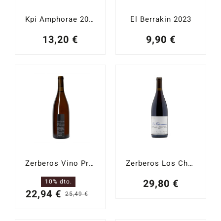
Kpi Amphorae 2019
El Berrakin 2023
13,20
€
9,90
€
Zerberos Vino Precioso 2020
Zerberos Los Chorrancos 2021
29,80
€
10% dto.
22,94
€
25,49
€
El
El
precio
precio