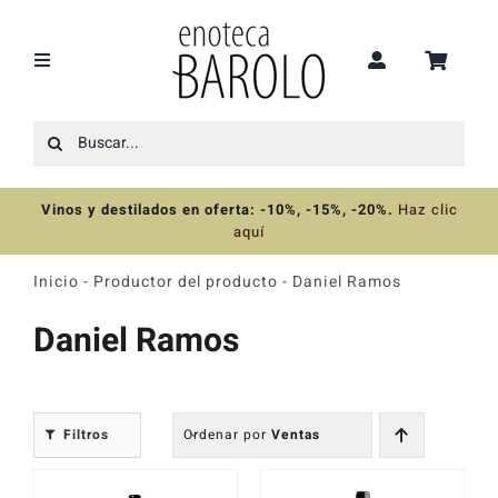
Saltar
al
contenido
Toggle
Navigation
Buscar:
Recomendaciones
Vinos y destilados en oferta: -10%, -15%, -20%
.
Haz clic
Ofertas
aquí
Inicio
-
Productor del producto
-
Daniel Ramos
Colecciones
Daniel Ramos
Vinos
Filtros
Ordenar por
Ventas
Destilados