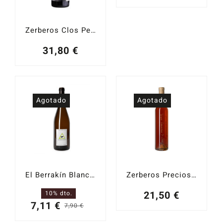
Zerberos Clos Pepi 2020
31,80
€
Agotado
Agotado
El Berrakín Blanco 2022
Zerberos Precioso Dulce 2022
21,50
€
10% dto.
7,11
€
7,90
€
El
El