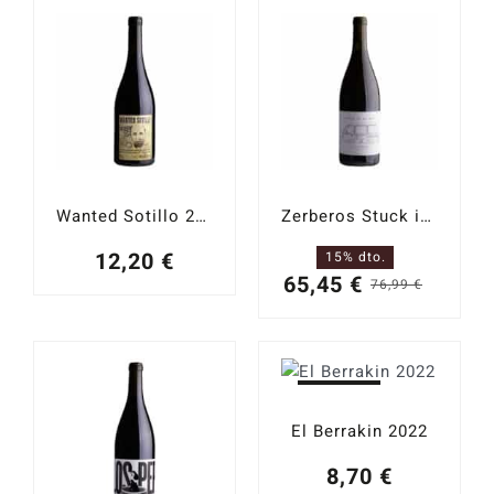
original
actual
era:
es:
25,49 €.
22,94 €.
Wanted Sotillo 2021
Zerberos Stuck in The Mud 2019
12,20
€
15% dto.
65,45
€
76,99
€
El
El
precio
precio
origina
actual
era:
es:
Agotado
76,99 
65,45 
El Berrakin 2022
8,70
€