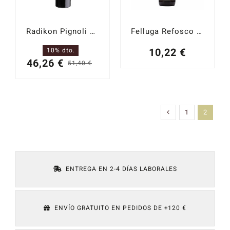
Radikon Pignoli 2011
Felluga Refosco dal Penduculo Rosso no
10,22
€
10% dto.
46,26
€
51,40
€
El
El
precio
precio
original
actual
era:
es:
1
2
51,40 €.
46,26 €.
ENTREGA EN 2-4 DÍAS LABORALES
ENVÍO GRATUITO EN PEDIDOS DE +120 €