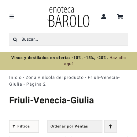
Saltar
al
contenido
Toggle
Navigation
Buscar:
Recomendaciones
Vinos y destilados en oferta: -10%, -15%, -20%
.
Haz clic
Ofertas
aquí
Inicio
-
Zona vinícola del producto
-
Friuli-Venecia-
Colecciones
Giulia
-
Página 2
Friuli-Venecia-Giulia
Vinos
Destilados
Filtros
Ordenar por
Ventas