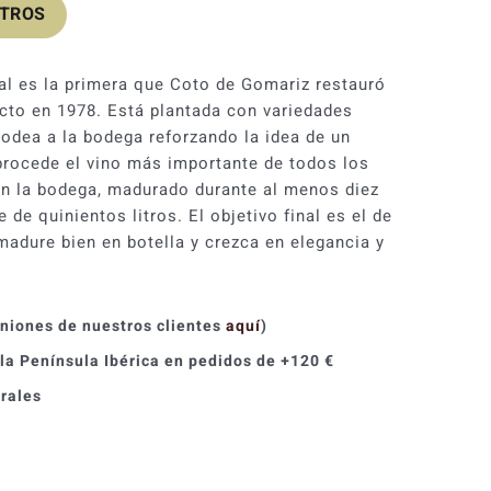
OTROS
original
actual
era:
es:
ral es la primera que Coto de Gomariz restauró
29,90 €.
26,91 €.
to en 1978. Está plantada con variedades
rodea a la bodega reforzando la idea de un
procede el vino más importante de todos los
en la bodega, madurado durante al menos diez
 de quinientos litros. El objetivo final es el de
madure bien en botella y crezca en elegancia y
iniones de nuestros clientes
aquí
)
 la Península Ibérica en pedidos de +120 €
orales