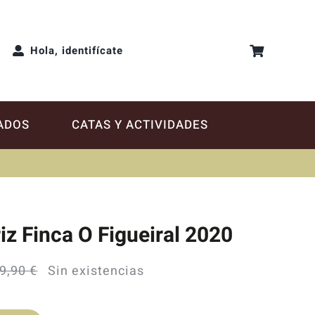
Hola, identifícate
ADOS
CATAS Y ACTIVIDADES
z Finca O Figueiral 2020
9,90
€
Sin existencias
El
El
precio
precio