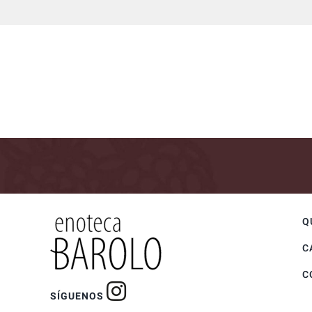
Q
C
C
SÍGUENOS