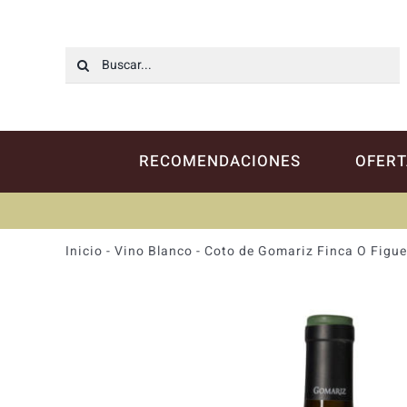
Saltar
al
contenido
Buscar:
RECOMENDACIONES
OFERT
Inicio
-
Vino Blanco
-
Coto de Gomariz Finca O Figue