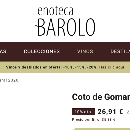
AS
COLECCIONES
VINOS
DESTIL
Vinos y destilados en oferta: -10%, -15%, -20%
.
Haz clic aquí
iral 2020
Coto de Gomari
26,91
€
2
10% dto.
Precio por litro:
35,88
€