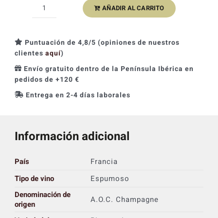
AÑADIR AL CARRITO
Francis
Boulard
Petraea
Puntuación de 4,8/5 (opiniones de nuestros
Brut
clientes
aquí
)
Nature
Envío gratuito dentro de la Península Ibérica en
IV
pedidos de +120 €
cantidad
Entrega en 2-4 días laborales
Información adicional
País
Francia
Tipo de vino
Espumoso
Denominación de
A.O.C. Champagne
origen