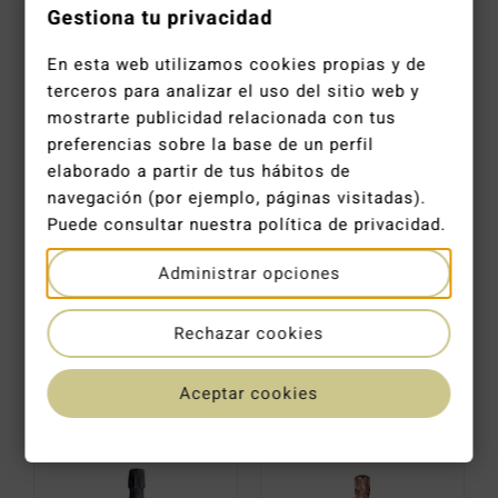
Gestiona tu privacidad
Lamiable Terre D´Étoiles Brut Grand Cru Mágnum
Paul Bara Millésime Brut 2014
82,90
€
84,51
€
En esta web utilizamos cookies propias y de
terceros para analizar el uso del sitio web y
mostrarte publicidad relacionada con tus
preferencias sobre la base de un perfil
elaborado a partir de tus hábitos de
navegación (por ejemplo, páginas visitadas).
Puede consultar nuestra política de privacidad.
Administrar opciones
Rechazar cookies
François Secondé Brut Grand Cru Magnum
Louis Roederer Rosé 2015
88,90
€
89,00
€
Aceptar cookies