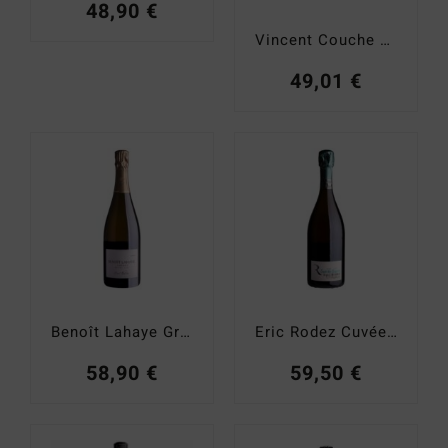
48,90
€
Vincent Couche Elégance
49,01
€
Benoît Lahaye Grand Cru Brut Nature
Eric Rodez Cuvée des Crayeres
58,90
€
59,50
€