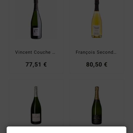
Vincent Couche Chloe Brut Nature
François Secondé Puisieulx Les Petites Vignes Grand Cru
77,51
€
80,50
€