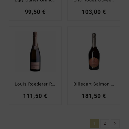
99,50
€
103,00
€
Louis Roederer Rosé 2017
Billecart-Salmon Cuvée Elisabeth Salmon brut 2012
111,50
€
181,50
€
1
2