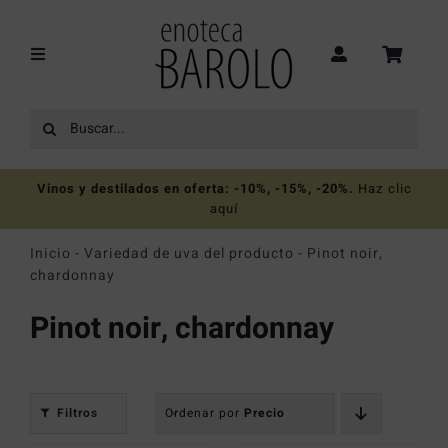
Saltar
al
contenido
Toggle
Navigation
Buscar:
Recomendaciones
Vinos y destilados en oferta: -10%, -15%, -20%
.
Haz clic
Ofertas
aquí
Inicio
-
Variedad de uva del producto
-
Pinot noir,
Colecciones
chardonnay
Pinot noir, chardonnay
Vinos
Destilados
Filtros
Ordenar por
Precio